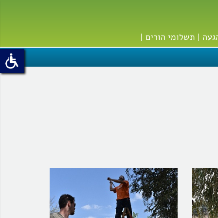
געה
תשלומי הורים