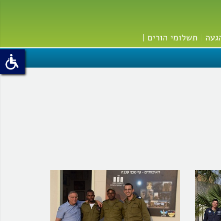
געה
תשלומי הורים