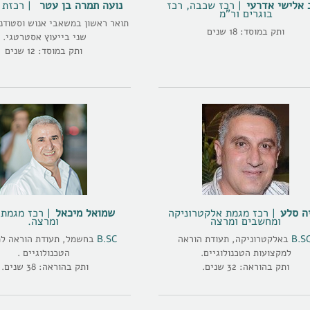
 אלישי אדרעי
רכז שכבה, רכז
נועה תמרה בן עטר
רכזת 
בוגרים ור"מ
תואר ראשון במשאבי אנוש וסטודנ
ותק במוסד: 18 שנים
שני בייעוץ אסטרטגי.
ותק במוסד: 12 שנים
ה סלע
רכז מגמת אלקטרוניקה
שמואל מיכאל
רכז מגמת
ומחשבים ומרצה
ומרצה.
B.S
באלקטרוניקה, תעודת הוראה
B.SC
בחשמל, תעודת הוראה למ
למקצועות הטכנולוגיים.
הטכנולוגיים .
ותק בהוראה: 32 שנים.
ותק בהוראה: 38 שנים.