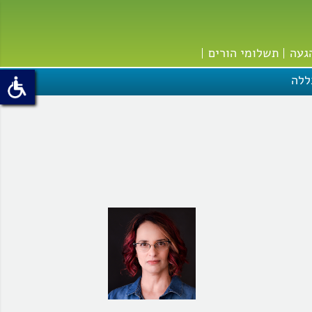
געה
תשלומי הורים
ללה